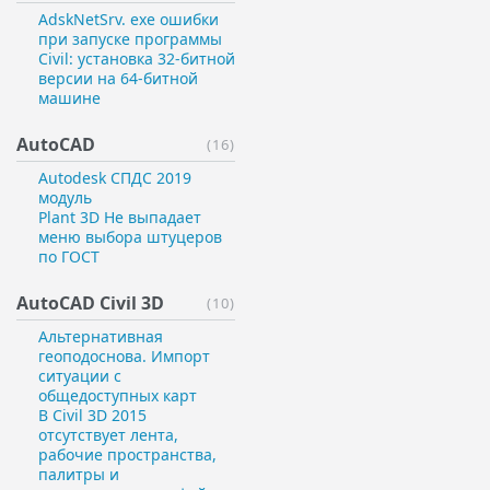
AdskNetSrv. exe ошибки
при запуске программы
Civil: установка 32-битной
версии на 64-битной
машине
AutoCAD
(16)
Autodesk СПДС 2019
модуль
Plant 3D Не выпадает
меню выбора штуцеров
по ГОСТ
AutoCAD Civil 3D
(10)
Альтернативная
геоподоснова. Импорт
ситуации с
общедоступных карт
В Civil 3D 2015
отсутствует лента,
рабочие пространства,
палитры и