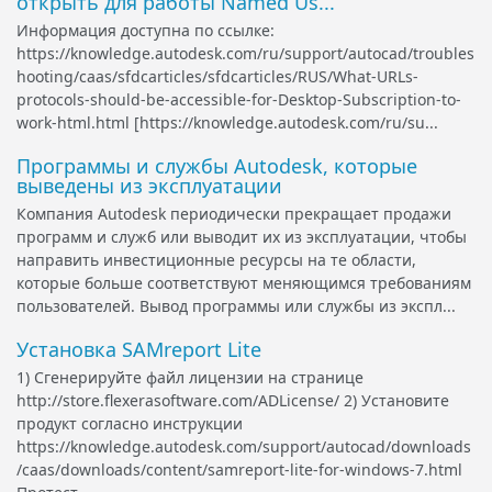
открыть для работы Named Us...
Информация доступна по ссылке:
https://knowledge.autodesk.com/ru/support/autocad/troubles
hooting/caas/sfdcarticles/sfdcarticles/RUS/What-URLs-
protocols-should-be-accessible-for-Desktop-Subscription-to-
work-html.html [https://knowledge.autodesk.com/ru/su...
Программы и службы Autodesk, которые
выведены из эксплуатации
Компания Autodesk периодически прекращает продажи
программ и служб или выводит их из эксплуатации, чтобы
направить инвестиционные ресурсы на те области,
которые больше соответствуют меняющимся требованиям
пользователей. Вывод программы или службы из экспл...
Установка SAMreport Lite
1) Сгенерируйте файл лицензии на странице
http://store.flexerasoftware.com/ADLicense/ 2) Установите
продукт согласно инструкции
https://knowledge.autodesk.com/support/autocad/downloads
/caas/downloads/content/samreport-lite-for-windows-7.html