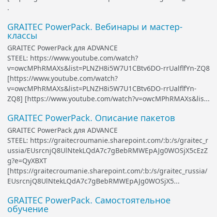
.
GRAITEC PowerPack. Вебинары и маcтер-
классы
GRAITEC PowerPack для ADVANCE
STEEL: https://www.youtube.com/watch?
v=owcMPhRMAXs&list=PLNZH8i5W7U1CBtv6DO-rrUalflfYn-ZQ8
[https://www.youtube.com/watch?
v=owcMPhRMAXs&list=PLNZH8i5W7U1CBtv6DO-rrUalflfYn-
ZQ8] [https://www.youtube.com/watch?v=owcMPhRMAXs&lis...
GRAITEC PowerPack. Описание пакетов
GRAITEC PowerPack для ADVANCE
STEEL: https://graitecroumanie.sharepoint.com/:b:/s/graitec_r
ussia/EUsrcnjQ8UlNtekLQdA7c7gBebRMWEpAJg0WOSjX5cEzZ
g?e=QyXBXT
[https://graitecroumanie.sharepoint.com/:b:/s/graitec_russia/
EUsrcnjQ8UlNtekLQdA7c7gBebRMWEpAJg0WOSjX5...
GRAITEC PowerPack. Самостоятельное
обучение