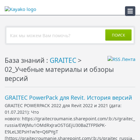
ПСС
ПОИСК
База знаний :
GRAITEC
>
02_Учебные материалы и обзоры
версий
GRAITEC PowerPack для Revit. История версий
GRAITEC POWERPACK 2022 для Revit 2022 и 2021 (дата:
01.07.2021): Что
нового: https://graitecroumanie.sharepoint.com/:b:/s/graitec_
russia/EWJMu1OMdRxJraOSTGEjU30BaZTFPIkPK-
E9LeL3EPsH1w?e=Q6PYgT
[https://graitecroumanie.sharepoint.com/:b:/s/graitec_russia..